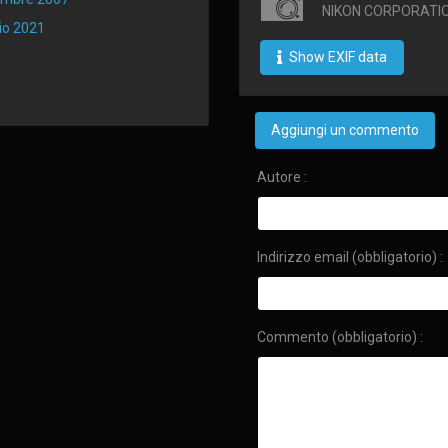
NIKON CORPORATIO
io 2021
Show EXIF data
Aggiungi un commento
Autore :
Indirizzo email (obbligatorio) :
Commento (obbligatorio) :