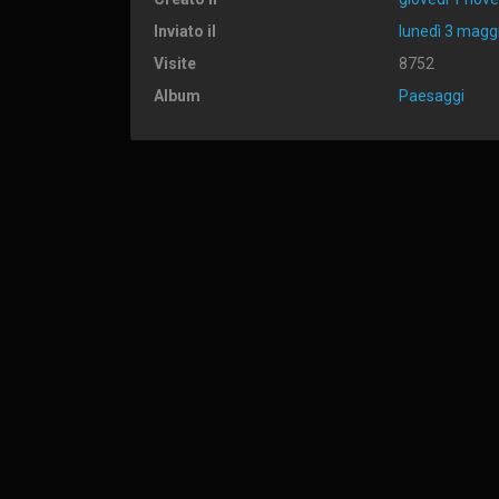
Inviato il
lunedì 3 magg
Visite
8752
Album
Paesaggi