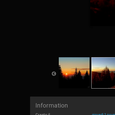
Information
Creato il
giovedì 1 nov