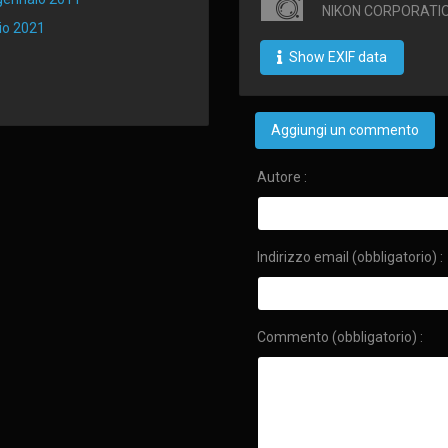
NIKON CORPORATIO
io 2021
Show EXIF data
Aggiungi un commento
Autore :
Indirizzo email (obbligatorio) :
Commento (obbligatorio) :