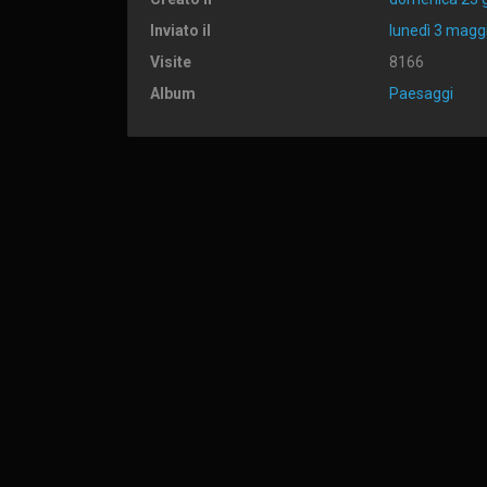
Inviato il
lunedì 3 magg
Visite
8166
Album
Paesaggi