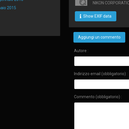
NIKON CORPORATIO
naio 2015
Show EXIF data
Aggiungi un commento
Autore :
Indirizzo email (obbligatorio) :
Commento (obbligatorio) :