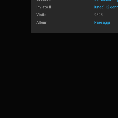
Inviato il
lunedì 12 gen
Visite
9898
Album
Paesaggi